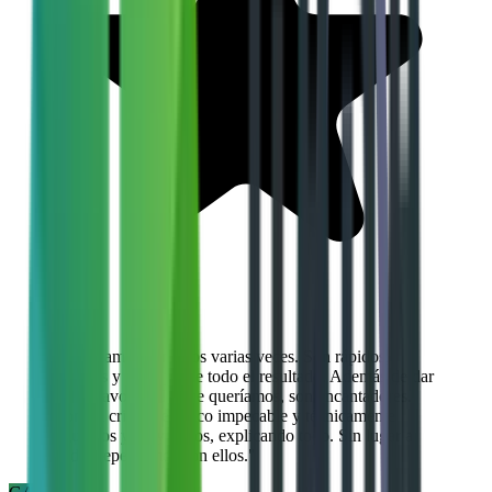
"
Trabajamos con ellos varias veces. Son rápidos,
eficaces y lo mejor de todo el resultado. Además de dar
en el clavo con lo que queríamos, son encantadores.
Con un criterio estético impecable y técnicamente
rigurosos y muy claros, explicando todo. Sin lugar a
dudas repetiremos con ellos.
"