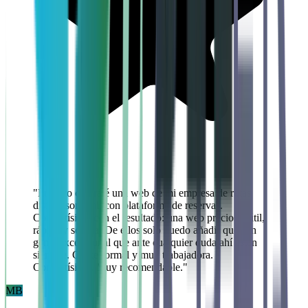
"
Pues yo contraté una web de mi empresa de rutas
disfrutasortegal, con plataforma de reservas.
Contentísimo con el resultado: una web preciosa, útil,
rápida y segura. De ellos solo puedo añadir que son
gente excepcional que ante cualquier duda ahí están
siempre. Gente formal y muy trabajadora.
Contentísimo. Muy recomendable.
"
MB