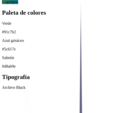
Logotipos
Paleta de colores
Verde
#91c7b2
Azul grisáceo
#5c617e
Salmón
#d8ab9e
Tipografía
Archivo Black