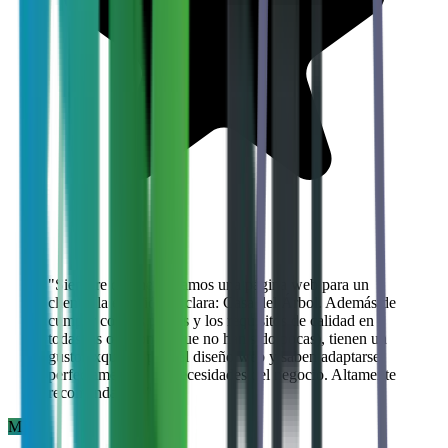
"
Siempre que necesitamos una página web para un
cliente, la elección es clara: Casa del Árbol. Además de
cumplir con los plazos y los requisitos de calidad en
todas las ocasiones (que no han sido pocas), tienen un
gusto exquisito para el diseño web y saben adaptarse
perfectamente a las necesidades del negocio. Altamente
recomendables.
"
MF