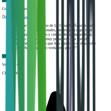
GA
Gonzalo Alonso
Reseña de Google
"
Trabajar con el equipo de La Casa del Árbol ha sido
fabuloso. Son profesionales, atentos y su capacidad
para empatizar contigo y con tu idea es maravillosa.
Han sido pacientes y muy proactivos a la hora de
ofrecerme sugerencias que han mejorado el desarrollo
de la web. ¡Ha sido un verdadero placer!
"
VG
Verónica G.
Cliente Web