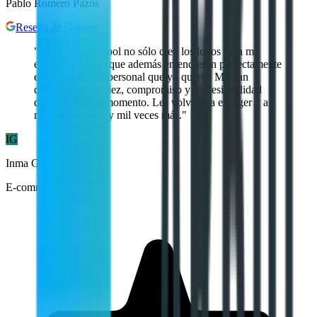
Pablo Romero Pazos
Reseña de Google
"
La Casa del Árbol no sólo creó los logos para mi
ecommerce sino que además entendieron perfectamente
el tipo de marca personal que yo quería. Me han
demostrado rapidez, compromiso y profesionalidad
desde el primer momento. Les volvería a escoger y a
recomendar una y mil veces más.
"
IG
Inma G.
E-commerce