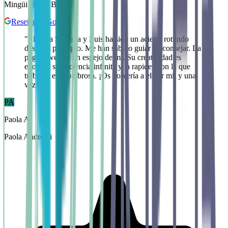
Mingüi Hevia Barcon
Reseña de Google
"
Elegir a Stefanía y Luis ha sido un acierto rotundo
desde el principio. Me han sabido guiar y aconsejar. La
página web es un espejo de mí. Su creatividad es
enorme, su paciencia infinita y la rapidez con la que
trabajan es asombrosa. ¡Os volvería a elegir mil y una
vez!
"
PA
Paola A.
Paola Andreoli